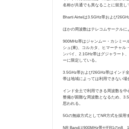
名称が共通でも異なることに留意し
Bharti Airtelは3.5GHz帯お
ほかの周波数はテレコムサークルに
900MHz帯はジャンムー・カシミー
シュ(東)、コルカタ、ヒマーチャ
ンバイ、2.1GHz帯はグジャラー
ーに限定している。
3.5GHz帯および26GHz帯はインド全
帯は地域によっては利用できない場
インド全土で利用できる周波数を中心
整備が困難な周波数となるため、3.
思われる。
5Gの無線方式としてNR方式を採用
NR Bandは900MHz帯がFR1のn8、1