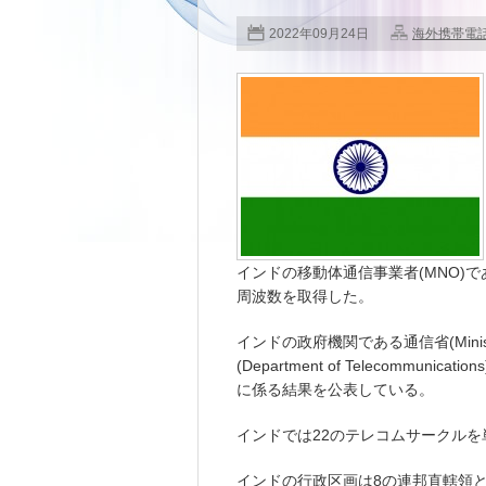
2022年09月24日
海外携帯電
インドの移動体通信事業者(MNO)であるB
周波数を取得した。
インドの政府機関である通信省(Ministr
(Department of Telecomm
に係る結果を公表している。
インドでは22のテレコムサークル
インドの行政区画は8の連邦直轄領