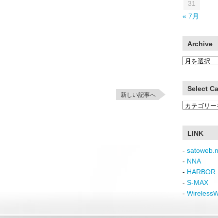
31
« 7月
Archive
Archive
Select C
新しい記事へ
Select
Category
LINK
-
satoweb.n
-
NNA
-
HARBOR 
-
S-MAX
-
Wireless