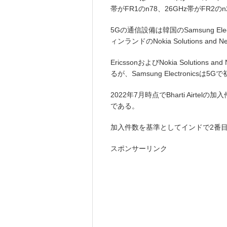
帯がFR1のn78、26GHz帯がFR2の
5Gの通信設備は韓国のSamsung Elec
ィンランドのNokia Solutions a
EricssonおよびNokia Solutio
るが、Samsung Electronics
2022年7月時点でBharti Airte
である。
加入件数を基準としてインドで2番
スポンサーリンク