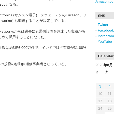
Amazon.co.
n258となる。
tronics (サムスン電子)、スウェーデンのEricsson、フ
SNS
nd Networksから調達することが決定している。
-
Twitter
-
Facebook
ns and Networksからは過去にも通信設備を調達した実績があ
-
Instagram
は5Gで初めて採用することになった。
-
YouTube
lの加入件数は約3億6,000万件で、インドでは占有率が31.66%
Calendar
目の規模の移動体通信事業者となっている。
2026年8月
月
火
3
4
10
11
17
18
24
25