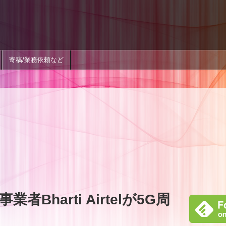
寄稿/業務依頼など
Bharti Airtelが5G周