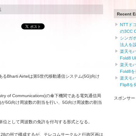
話
Recent E
NTTドコ
の3CC
シンガ
法人を
楽天モバイ
Fold8 
楽天モバイ
Fold8
harti Airtelは第5世代移動通信システム(5G)向け
楽天モバイ
Flip8
y of Communications)の傘下機関である電気通信局
スポンサー
unications)が5G向け周波数の割当を行い、5G向け周波数の割当
を単位として周波数の免許を付与する形式となる。
と28の州で構成するが、テレコムサークルと行政区画は