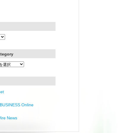
ategory
et
BUSINESS Online
Wire News