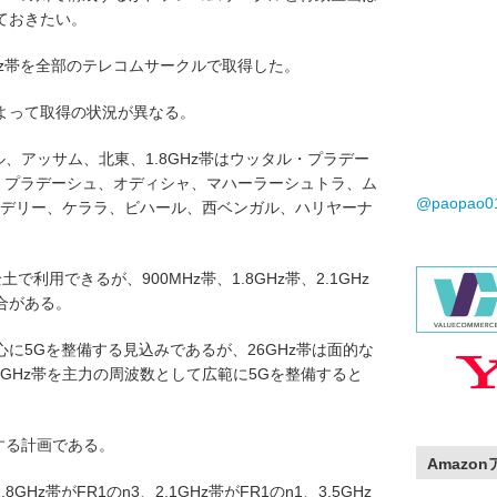
ておきたい。
よび26GHz帯を全部のテレコムサークルで取得した。
よって取得の状況が異なる。
ル、アッサム、北東、1.8GHz帯はウッタル・プラデー
ル・プラデーシュ、オディシャ、マハーラーシュトラ、ム
@paopao
ト、デリー、ケララ、ビハール、西ベンガル、ハリヤーナ
土で利用できるが、900MHz帯、1.8GHz帯、2.1GHz
合がある。
に5Gを整備する見込みであるが、26GHz帯は面的な
5GHz帯を主力の周波数として広範に5Gを整備すると
する計画である。
Amazo
.8GHz帯がFR1のn3、2.1GHz帯がFR1のn1、3.5GHz