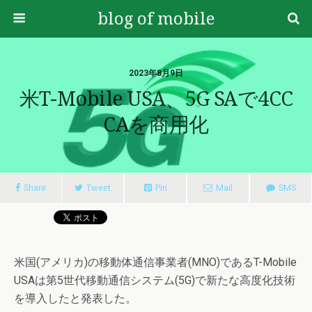
blog of mobile
2023年8月9日
米T-Mobile USA、5G SAで4CC
CAを商用化
Share
Tweet
Pin
Mail
SMS
米国(アメリカ)の移動体通信事業者(MNO)であるT-Mobile
USAは第5世代移動通信システム(5G)で新たな高度化技術
を導入したと発表した。