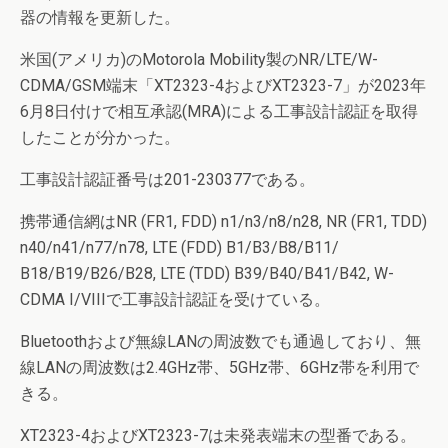
器の情報を更新した。
米国(アメリカ)のMotorola Mobility製のNR/LTE/W-
CDMA/GSM端末「XT2323-4およびXT2323-7」が2023年
6月8日付けで相互承認(MRA)による工事設計認証を取得
したことが分かった。
工事設計認証番号は201-230377である。
携帯通信網はNR (FR1, FDD) n1/n3/n8/n28, NR (FR1, TDD)
n40/n41/n77/n78, LTE (FDD) B1/B3/B8/B11/
B18/B19/B26/B28, LTE (TDD) B39/B40/B41/B42, W-
CDMA I/VIIIで工事設計認証を受けている。
Bluetoothおよび無線LANの周波数でも通過しており、無
線LANの周波数は2.4GHz帯、5GHz帯、6GHz帯を利用で
きる。
XT2323-4およびXT2323-7は未発表端末の型番である。