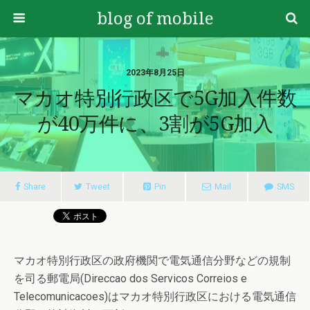
blog of mobile
2023年8月25日
マカオ特別行政区で5G加入件数
が40万件に、3割が5G加入
Share
Tweet
Pin
Mail
SMS
マカオ特別行政区の政府機関で電気通信分野などの規制
を司る郵電局(Direccao dos Servicos Correios e
Telecomunicacoes)はマカオ特別行政区における電気通信