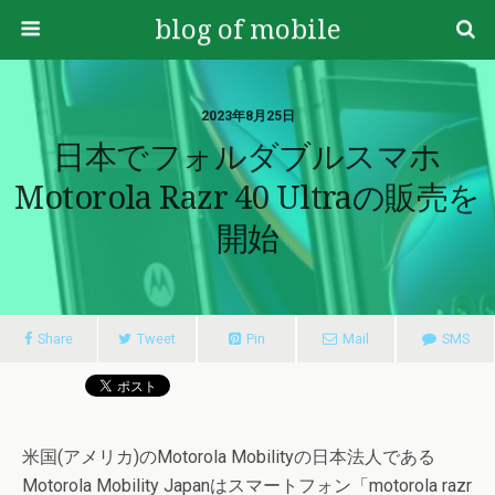
blog of mobile
2023年8月25日
日本でフォルダブルスマホ
Motorola Razr 40 Ultraの販売を
開始
Share
Tweet
Pin
Mail
SMS
米国(アメリカ)のMotorola Mobilityの日本法人である
Motorola Mobility Japanはスマートフォン「motorola razr