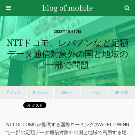
blog of mobile
2023年10月17日
NTTドコモ、レバノンなど定額
データ通信対象外の国と地域の
一部で問題
Share
Tweet
Pin
Mail
SMS
NTT DOCOMOが提供する国際ローミングのWORLD WING
で一部の定額データ通信対象外の国と地域で利用する場