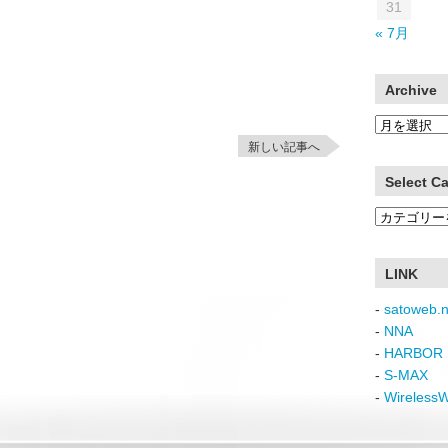
31
« 7月
Archive
Archive
新しい記事へ
Select C
Select
Category
LINK
-
satoweb.n
-
NNA
-
HARBOR 
-
S-MAX
-
Wireless