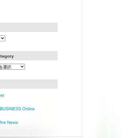
ategory
et
BUSINESS Online
Wire News