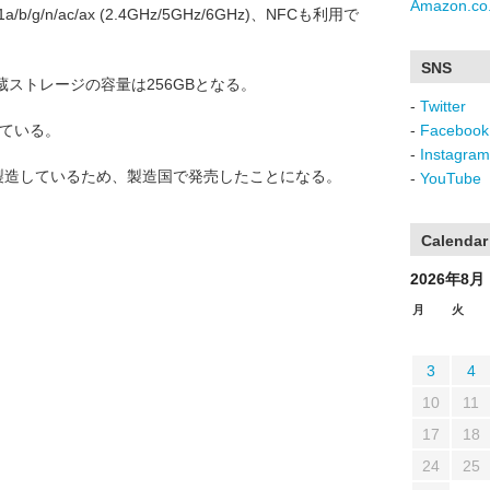
Amazon.co.
11a/b/g/n/ac/ax (2.4GHz/5GHz/6GHz)、NFCも利用で
SNS
蔵ストレージの容量は256GBとなる。
-
Twitter
っている。
-
Facebook
-
Instagram
 Vを製造しているため、製造国で発売したことになる。
-
YouTube
Calendar
2026年8月
月
火
3
4
10
11
17
18
24
25