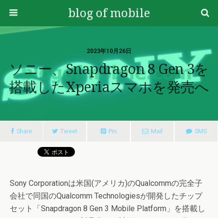
blog of mobile
2023年10月26日
ソニー、Snapdragon 8 Gen 3を
搭載したXperiaスマホを発売へ
Share
Tweet
Pin
Mail
SMS
Sony Corporationは米国(アメリカ)のQualcommの完全子
会社で同国のQualcomm Technologiesが開発したチップ
セット「Snapdragon 8 Gen 3 Mobile Platform」を搭載し