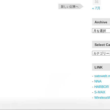
31
新しい記事へ
« 7月
Archive
Archive
Select C
Select
Category
LINK
-
satoweb.n
-
NNA
-
HARBOR 
-
S-MAX
-
Wireless