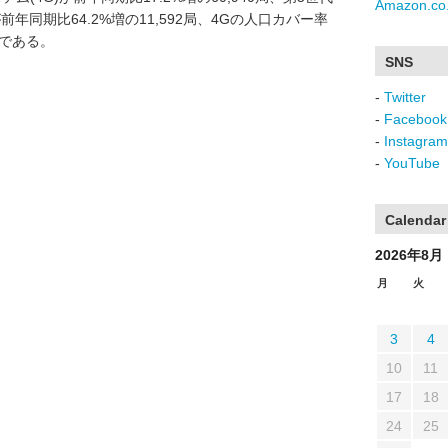
Amazon.co.
が前年同期比64.2%増の11,592局、4Gの人口カバー率
%である。
SNS
-
Twitter
-
Facebook
-
Instagram
-
YouTube
Calendar
2026年8月
月
火
3
4
10
11
17
18
24
25