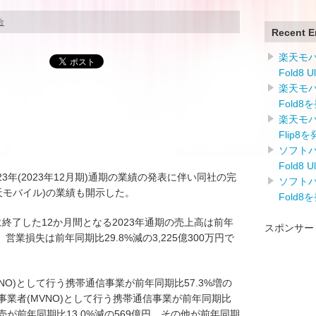
合
Recent E
楽天モバイ
Fold8 
楽天モバイ
Fold8
楽天モバイ
Flip8
ソフトバン
Fold8 
)は2023年(2023年12月期)通期の業績の発表に伴い同社の完
ソフトバン
 (楽天モバイル)の業績も開示した。
Fold8
2月31日に終了した12か月間となる2023年通期の売上高は前年
スポンサー
万円、営業損失は前年同期比29.8%減の3,225億300万円で
O)として行う携帯通信事業が前年同期比57.3%増の
通信事業者(MVNO)として行う携帯通信事業が前年同期比
末販売が前年同期比13.0%減の569億円、その他が前年同期