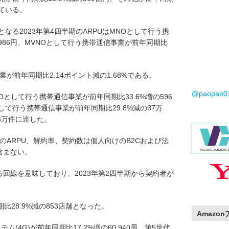
っている。
間となる2023年第4四半期のARPUはMNOとして行う携
,986円、MVNOとして行う携帯通信事業が前年同期比
が前年同期比2.14ポイント減の1.68%である。
@paopao
NOとして行う携帯通信事業が前年同期比33.6%増の596
として行う携帯通信事業が前年同期比29.8%減の37万
46万件に達した。
のARPU、解約率、契約数は個人向けのB2Cおよび法
含まない。
する回線を意味しており、2023年第2四半期から契約者が
28.9%減の853店舗となった。
Amazo
(4G)が前年同期比17.2%増の60,940局、第5世代