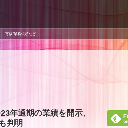
寄稿/業務依頼など
023年通期の業績を開示、
も判明