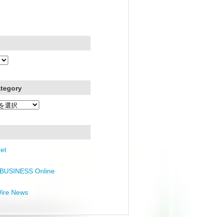
ategory
et
BUSINESS Online
Wire News