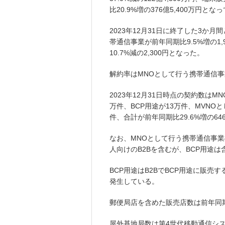
比20.9%増の376億5,400万円とな
2023年12月31日に終了した3か月
帯通信事業が前年同期比9.5%増の1
10.7%減の2,300円となった。
解約率はMNOとして行う携帯通信事業
2023年12月31日時点の契約数はM
万件、BCP用途が13万件、MVNO
件、合計が前年同期比29.6%増の6
なお、MNOとして行う携帯通信事業
人向けのB2Bを含むが、BCP用途は
BCP用途はB2BでBCP用途に販売
発生している。
郵便局店を含めた販売店数は前年同期比
屋外基地局数は第4世代移動通信システム