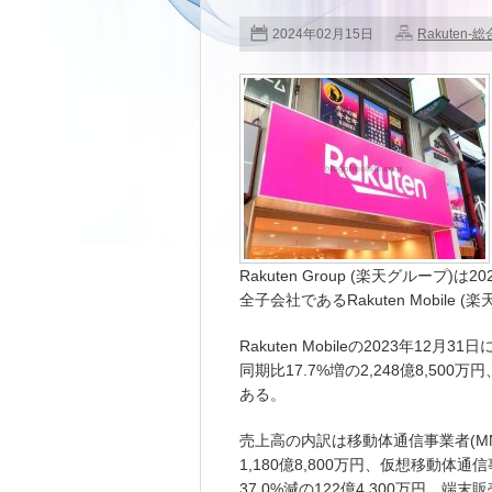
2024年02月15日
Rakuten-総
Rakuten Group (楽天グループ
全子会社であるRakuten Mobile
Rakuten Mobileの2023年1
同期比17.7%増の2,248億8,500
ある。
売上高の内訳は移動体通信事業者(MN
1,180億8,800万円、仮想移動体
37.0%減の122億4,300万円、端