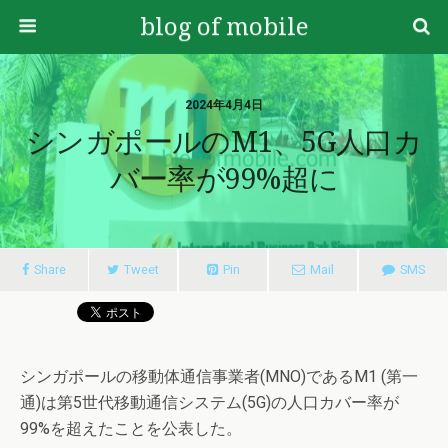
blog of mobile
2024年4月4日
シンガポールのM1、5G人口カ
バー率が99%超に
Share
Tweet
Pin
Mail
SMS
シンガポールの移動体通信事業者(MNO)であるM1 (第一
通)は第5世代移動通信システム(5G)の人口カバー率が
99%を超えたことを公表した。