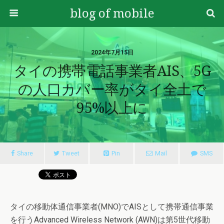
blog of mobile
2024年7月15日
タイの携帯電話事業者AIS、5G
の人口カバー率がタイ全土で
95%以上に
Share
Tweet
Pin
Mail
SMS
タイの移動体通信事業者(MNO)でAISとして携帯通信事業
を行うAdvanced Wireless Network (AWN)は第5世代移動