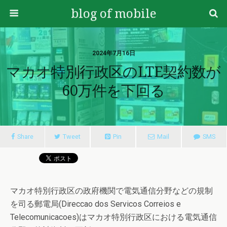
blog of mobile
2024年7月16日
マカオ特別行政区のLTE契約数が
60万件を下回る
Share
Tweet
Pin
Mail
SMS
マカオ特別行政区の政府機関で電気通信分野などの規制
を司る郵電局(Direccao dos Servicos Correios e
Telecomunicacoes)はマカオ特別行政区における電気通信