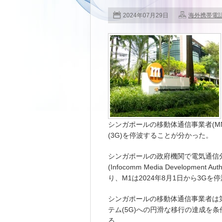
2024年07月29日
海外携帯電
シンガポールの移動体通信事業者(M
(3G)を停波することが分かった。
シンガポールの政府機関で電気通信
(Infocomm Media Developme
り、M1は2024年8月1日から3G
シンガポールの移動体通信事業者は第
テム(5G)への円滑な移行の達成を条
る。