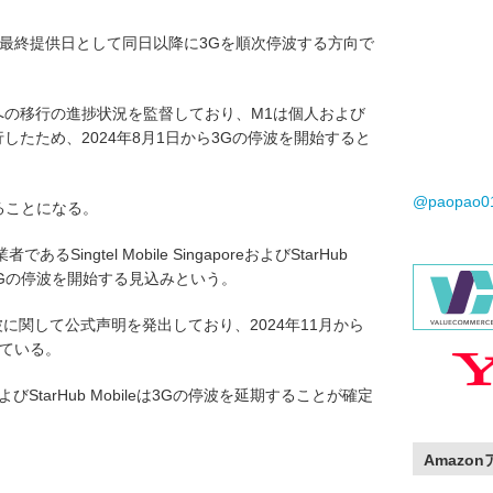
Gの最終提供日として同日以降に3Gを順次停波する方向で
への移行の進捗状況を監督しており、M1は個人および
したため、2024年8月1日から3Gの停波を開始すると
@paopao
ることになる。
ngtel Mobile SingaporeおよびStarHub
的に3Gの停波を開始する見込みという。
reは3Gの停波に関して公式声明を発出しており、2024年11月から
している。
poreおよびStarHub Mobileは3Gの停波を延期することが確定
Amazo