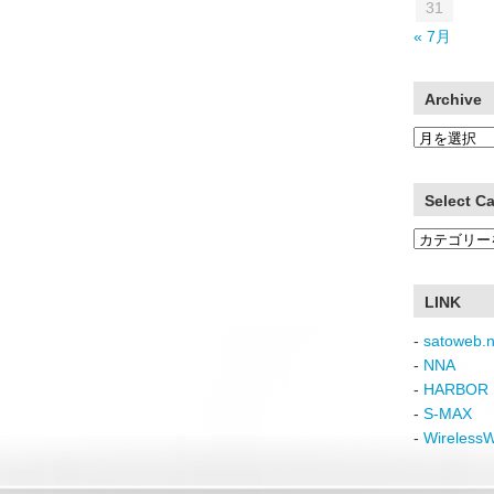
31
« 7月
Archive
Archive
Select C
Select
Category
LINK
-
satoweb.n
-
NNA
-
HARBOR 
-
S-MAX
-
Wireless