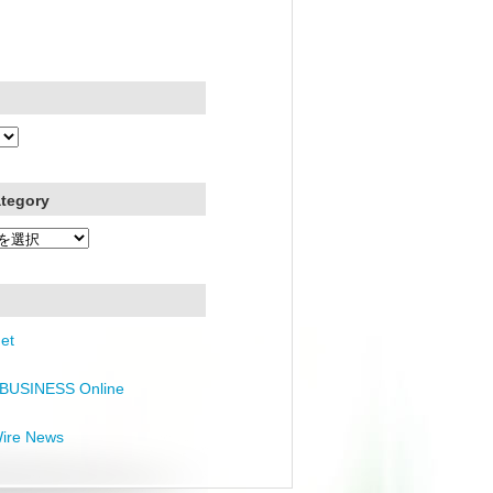
ategory
et
BUSINESS Online
Wire News