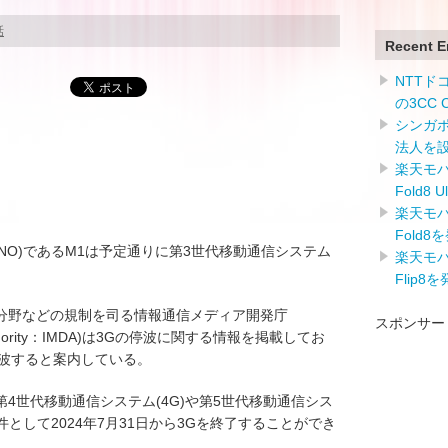
話
Recent E
NTTドコ
の3CC
シンガ
法人を
楽天モバイ
Fold8 
楽天モバイ
Fold8
NO)であるM1は予定通りに第3世代移動通信システム
楽天モバイ
Flip8
分野などの規制を司る情報通信メディア開発庁
スポンサー
nt Authority：IMDA)は3Gの停波に関する情報を掲載してお
を停波すると案内している。
4世代移動通信システム(4G)や第5世代移動通信シス
件として2024年7月31日から3Gを終了することができ