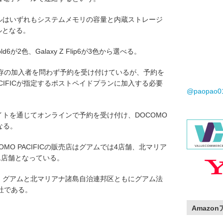
うモデルはいずれもシステムメモリの容量と内蔵ストレージ
ルとなる。
d6が2色、Galaxy Z Flip6が3色から選べる。
存の加入者を問わず予約を受け付けているが、予約を
ACIFICが指定するポストペイドプランに加入する必要
@paopao
ブサイトを通じてオンラインで予約を受け付け、DOCOMO
なる。
MO PACIFICの販売店はグアムでは4店舗、北マリア
1店舗となっている。
法人で、グアムと北マリアナ諸島自治連邦区ともにグアム法
社である。
Amazo