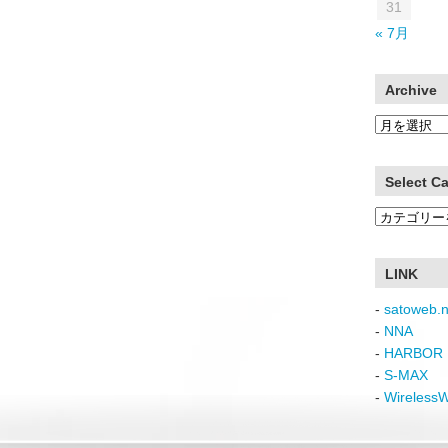
31
« 7月
Archive
Archive
Select C
Select
Category
LINK
-
satoweb.n
-
NNA
-
HARBOR 
-
S-MAX
-
Wireless