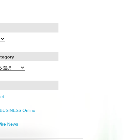
ategory
et
BUSINESS Online
Wire News