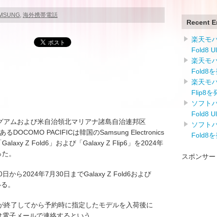
AMSUNG
,
海外携帯電話
Recent E
楽天モバイ
Fold8 
楽天モバイ
Fold8
楽天モバイ
Flip8
ソフトバン
Fold8 
米領グアムおよび米自治領北マリアナ諸島自治連邦区
ソフトバン
OCOMO PACIFICは韓国のSamsung Electronics
Fold8
y Z Fold6」および「Galaxy Z Flip6」を2024年
った。
スポンサー
0日から2024年7月30日までGalaxy Z Fold6および
いる。
が終了してから予約時に指定したモデルを入荷後に
しくは電子メールで連絡するという。