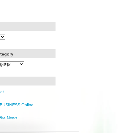
ategory
et
BUSINESS Online
Wire News