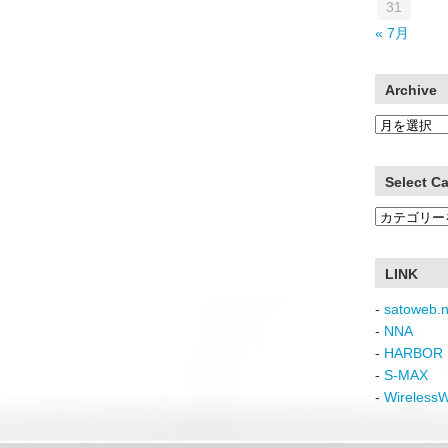
31
« 7月
Archive
Archive
Select C
Select
Category
LINK
-
satoweb.n
-
NNA
-
HARBOR 
-
S-MAX
-
Wireless