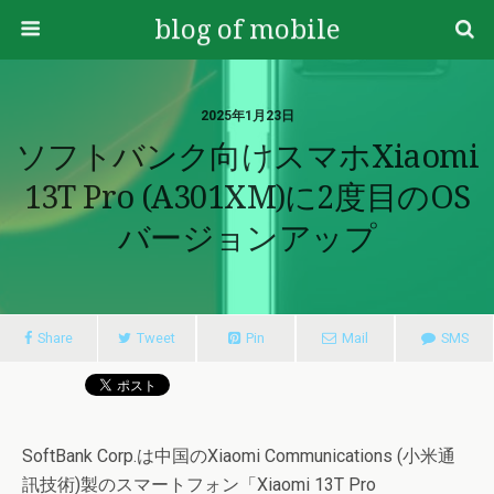
blog of mobile
2025年1月23日
ソフトバンク向けスマホXiaomi
13T Pro (A301XM)に2度目のOS
バージョンアップ
Share
Tweet
Pin
Mail
SMS
SoftBank Corp.は中国のXiaomi Communications (小米通
訊技術)製のスマートフォン「Xiaomi 13T Pro