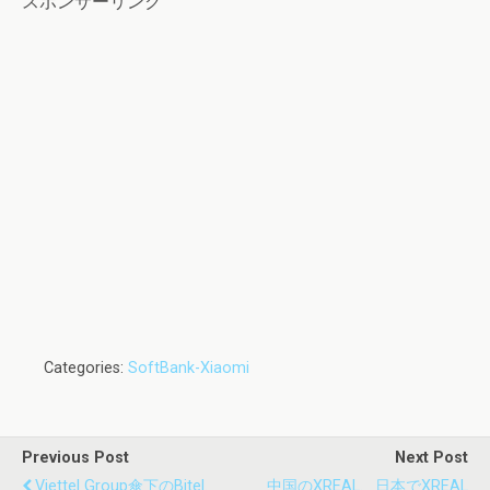
スポンサーリンク
Categories:
SoftBank-Xiaomi
Previous Post
Next Post
Viettel Group傘下のBitel、
中国のXREAL、日本でXREAL