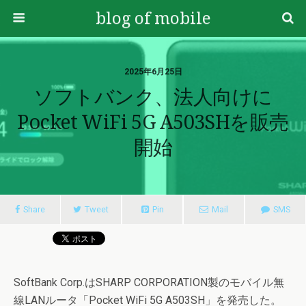
blog of mobile
2025年6月25日
ソフトバンク、法人向けに
Pocket WiFi 5G A503SHを販売
開始
Share
Tweet
Pin
Mail
SMS
SoftBank Corp.はSHARP CORPORATION製のモバイル無
線LANルータ「Pocket WiFi 5G A503SH」を発売した。