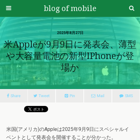
blog of mobile
2025年8月27日
米Appleが9月9日に発表会、薄型
や大容量電池の新型iPhoneが登
場か
Share
Tweet
Pin
Mail
SMS
米国(アメリカ)のAppleは2025年9月9日にスペシャルイ
ベントとして発表会を開催することが分かった。