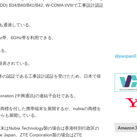
E (TDD) B34/B40/B41/B42, W-CDMA I/VIIIで工事設計認証
数でも通過している。
Hz帯、6GHz帯を利用できる。
である。
@paopao
向けに発表されている。
本の認証である工事設計認証を受けたため、日本で発
Corporation (中興通訊)の連結子会社である。
の商標を付した携帯端末を展開するが、nubiaの商標を
onからも展開している。
Amazo
はNubia Technology製の場合は香港特別行政区の
 Japan、ZTE Corporation製の場合はZTE