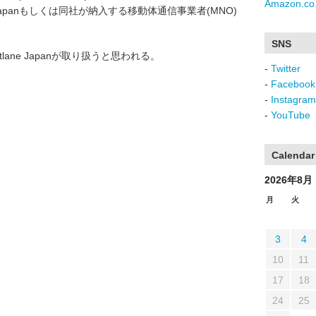
Amazon.co.
E Japanもしくは同社が納入する移動体通信事業者(MNO)
SNS
Fastlane Japanが取り扱うと思われる。
-
Twitter
-
Facebook
-
Instagram
-
YouTube
Calendar
2026年8月
月
火
3
4
10
11
17
18
24
25