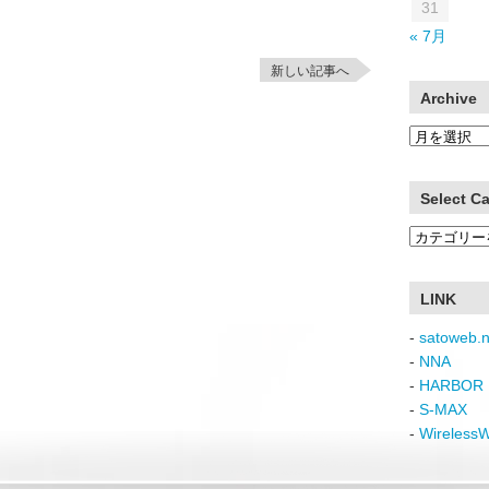
31
« 7月
新しい記事へ
Archive
Archive
Select C
Select
Category
LINK
-
satoweb.n
-
NNA
-
HARBOR 
-
S-MAX
-
Wireless