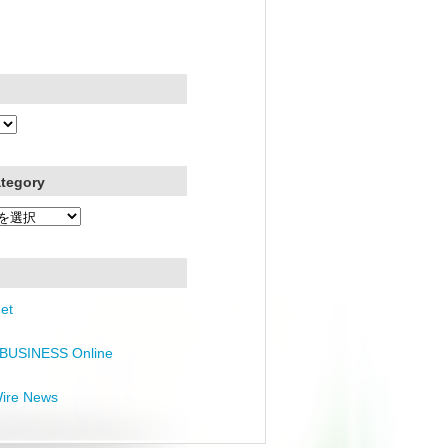
ategory
et
BUSINESS Online
Wire News