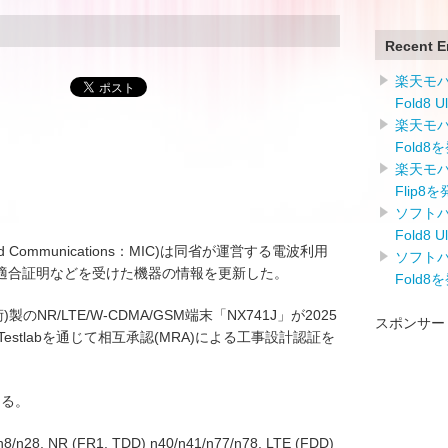
Recent E
楽天モバイ
Fold8 
楽天モバイ
Fold8
楽天モバイ
Flip8
ソフトバン
Fold8 
airs and Communications：MIC)は同省が運営する電波利用
ソフトバン
適合証明などを受けた機器の情報を更新した。
Fold8
技術)製のNR/LTE/W-CDMA/GSM端末「NX741J」が2025
スポンサー
 Testlabを通じて相互承認(MRA)による工事設計認証を
ある。
28, NR (FR1, TDD) n40/n41/n77/n78, LTE (FDD)