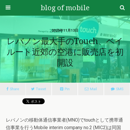
blog of mobile
2025年11月13日
レバノン最大手のtouch、ベイ
ルート近郊の空港に販売店を初
開設
Share
Tweet
Pin
Mail
SMS
レバノンの移動体通信事業者(MNO)でtouchとして携帯通
信事業を行うMobile interim company no.2 (MIC2)は同国