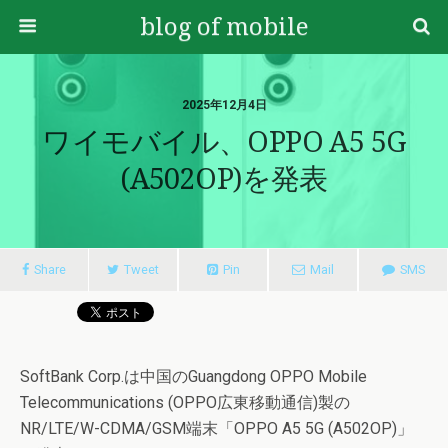
blog of mobile
2025年12月4日
ワイモバイル、OPPO A5 5G
(A502OP)を発表
Share
Tweet
Pin
Mail
SMS
SoftBank Corp.は中国のGuangdong OPPO Mobile
Telecommunications (OPPO広東移動通信)製の
NR/LTE/W-CDMA/GSM端末「OPPO A5 5G (A502OP)」