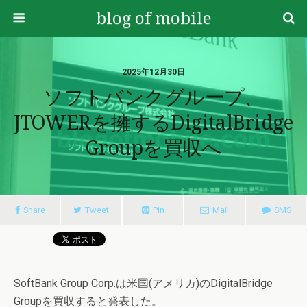
blog of mobile
2025年12月30日
ソフトバンクグループ、
JTOWERを擁するDigitalBridge
Groupを買収へ
Share
Tweet
Pin
Mail
SMS
SoftBank Group Corp.は米国(アメリカ)のDigitalBridge
Groupを買収すると発表した。