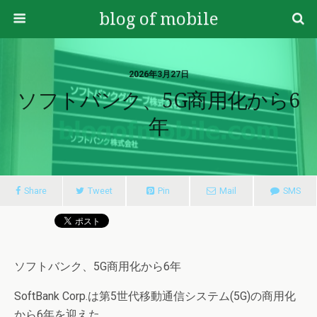
blog of mobile
2026年3月27日
ソフトバンク、5G商用化から6
年
Share
Tweet
Pin
Mail
SMS
ソフトバンク、5G商用化から6年
SoftBank Corp.は第5世代移動通信システム(5G)の商用化
から6年を迎えた。