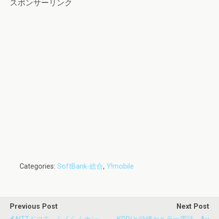
スポンサーリンク
Categories:
SoftBank-総合
,
Y!mobile
Previous Post
Next Post