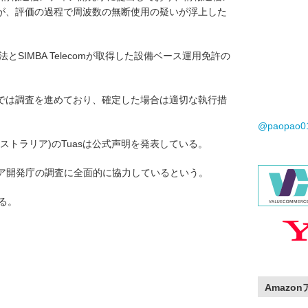
が、評価の過程で周波数の無断使用の疑いが浮上した
とSIMBA Telecomが取得した設備ベース運用免許の
では調査を進めており、確定した場合は適切な執行措
@paopao
(オーストラリア)のTuasは公式声明を発表している。
信メディア開発庁の調査に全面的に協力しているという。
る。
Amazo