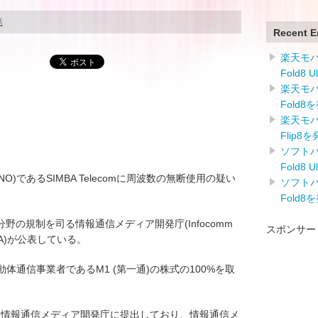
話
Recent E
楽天モバイ
Fold8 
楽天モバイ
Fold8
楽天モバイ
Flip8
ソフトバン
Fold8 
)であるSIMBA Telecomに周波数の無断使用の疑い
ソフトバン
Fold8
の規制を司る情報通信メディア開発庁(Infocomm
スポンサー
y：IMDA)が公表している。
の移動体通信事業者であるM1 (第一通)の株式の100%を取
統合案を情報通信メディア開発庁に提出しており、情報通信メ