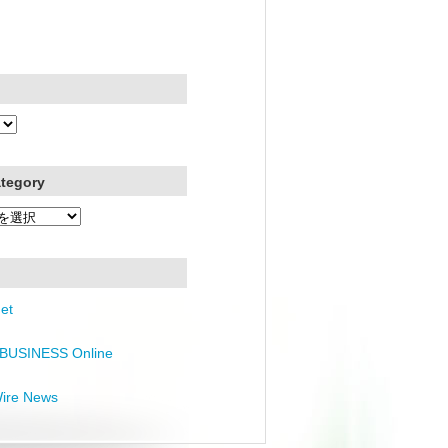
ategory
et
BUSINESS Online
Wire News