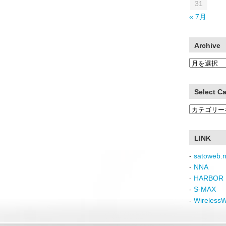
31
« 7月
Archive
Archive
Select C
Select
Category
LINK
-
satoweb.n
-
NNA
-
HARBOR 
-
S-MAX
-
Wireless