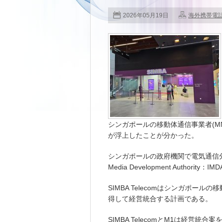
2026年05月19日
海外携帯電
シンガポールの移動体通信事業者(MNO
が浮上したことが分かった。
シンガポールの政府機関で電気通信分野
Media Development Authorit
SIMBA Telecomはシンガポール
得して経営統合する計画である。
SIMBA TelecomとM1は経営