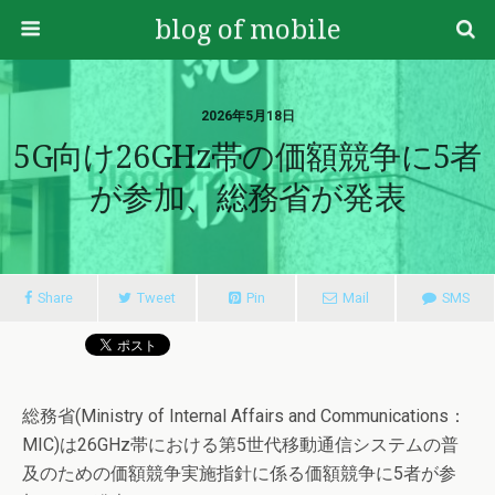
blog of mobile
2026年5月18日
5G向け26GHz帯の価額競争に5者
が参加、総務省が発表
Share
Tweet
Pin
Mail
SMS
総務省(Ministry of Internal Affairs and Communications：
MIC)は26GHz帯における第5世代移動通信システムの普
及のための価額競争実施指針に係る価額競争に5者が参