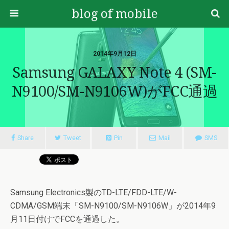
blog of mobile
2014年9月12日
Samsung GALAXY Note 4 (SM-
N9100/SM-N9106W)がFCC通過
Share
Tweet
Pin
Mail
SMS
Samsung Electronics製のTD-LTE/FDD-LTE/W-
CDMA/GSM端末「SM-N9100/SM-N9106W」が2014年9
月11日付けでFCCを通過した。