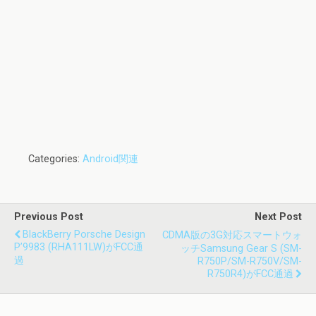
Categories:
Android関連
Previous Post
Next Post
BlackBerry Porsche Design
CDMA版の3G対応スマートウォ
P’9983 (RHA111LW)がFCC通
ッチSamsung Gear S (SM-
過
R750P/SM-R750V/SM-
R750R4)がFCC通過