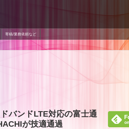
寄稿/業務依頼など
ドバンドLTE対応の富士通
SHACHIが技適通過