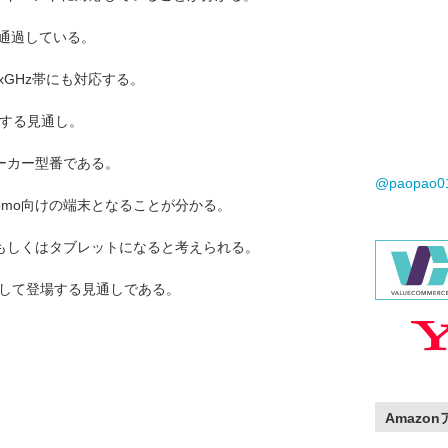
でも通過している。
.xGHz帯にも対応する。
cに対応する見通し。
のメーカー型番である。
@paopao
como向けの端末となることが分かる。
ォンもしくはタブレットになると考えられる。
として登場する見通しである。
Amazo