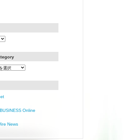
ategory
et
BUSINESS Online
Wire News