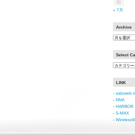
31
« 7月
Archive
Archive
Select C
Select
Category
LINK
-
satoweb.n
-
NNA
-
HARBOR 
-
S-MAX
-
Wireless