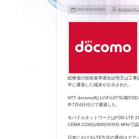
2014年09月29日
docomo-FU
総務省の技術基準適合証明又は工事設計認
半に通過した端末が公示された。
NTT docomo向けのFUJITSU製FDD
年7月4日付けで通過した。
モバイルネットワークはFDD-LTE 2100(B1)
CDMA 2100(I)/800(VI/XIX) 
日本におけるLTE方式の通信はクア