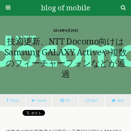
blog of mobile
2014年9月29日
技適更新、NTT Docomo向けは
Samsung GALAXY Activeや複数
のフィーチャーフォンなどが通
過
Share
Tweet
Pin
Mail
SMS