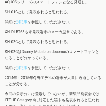
AQUOSシリーズのスマートフォンとなる見通し。
SH-01Gとして発表されると思われる。
詳細は
別記事
を参照していただきたい。
XN-DLBT63も未発表端末のメーカ型番である。
SH-02Gとして発表されると思われる。
SH-02GはDisney Mobile on docomoのスマートフォンと
なることが分かっている。
詳細は
別記事
を参照していただきたい。
2014年～2015年冬春モデルの端末が大量に通過している
ことが分かる。
今回の公示分には登場していないが、新製品発表会では
LTE UE Category 6に対応した端末も発表されると思われ