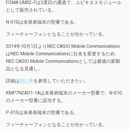
FOMA UM02-Fは2度目の通過で、ユビキタスモジュール
として販売されている。
N-01Gは未発表端末の型番である。
フィーチャーフォンとなることが分かっている。
2014年10月1日よりNEC CASIO Mobile Communications
はNEC Mobile Communicationsに社名を変更するため、
NEC CASIO Mobile Communicationsとしては最後の新製
品となる見通し。
詳細は
別記事
を参照していただきたい。
KMP7N2AD1-1Aは未発表端末のメーカー型番で、N-01G
のメーカー型番に該当する。
P-01Gは未発表端末の型番である。
フィーチャーフォンとなることが分かっている。