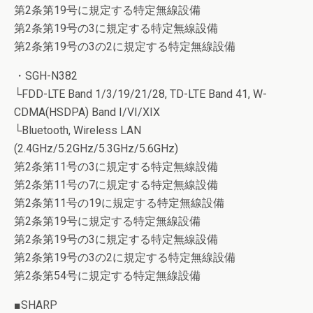
第2条第19号に規定する特定無線設備
第2条第19号の3に規定する特定無線設備
第2条第19号の3の2に規定する特定無線設備
・SGH-N382
└FDD-LTE Band 1/3/19/21/28, TD-LTE Band 41, W-
CDMA(HSDPA) Band I/VI/XIX
└Bluetooth, Wireless LAN
(2.4GHz/5.2GHz/5.3GHz/5.6GHz)
第2条第11号の3に規定する特定無線設備
第2条第11号の7に規定する特定無線設備
第2条第11号の19に規定する特定無線設備
第2条第19号に規定する特定無線設備
第2条第19号の3に規定する特定無線設備
第2条第19号の3の2に規定する特定無線設備
第2条第54号に規定する特定無線設備
■SHARP