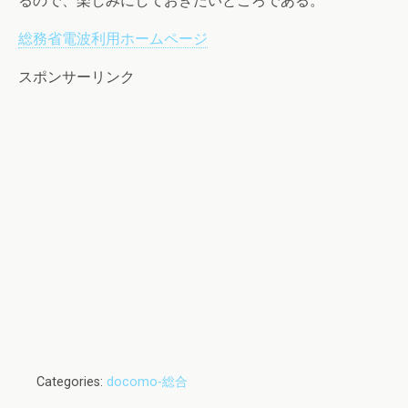
るので、楽しみにしておきたいところである。
総務省電波利用ホームページ
スポンサーリンク
Categories:
docomo-総合