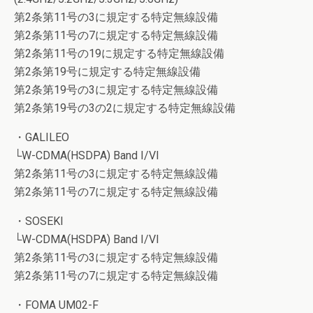
第2条第11号の3に規定する特定無線設備
第2条第11号の7に規定する特定無線設備
第2条第11号の19に規定する特定無線設備
第2条第19号に規定する特定無線設備
第2条第19号の3に規定する特定無線設備
第2条第19号の3の2に規定する特定無線設備
・GALILEO
└W-CDMA(HSDPA) Band I/VI
第2条第11号の3に規定する特定無線設備
第2条第11号の7に規定する特定無線設備
・SOSEKI
└W-CDMA(HSDPA) Band I/VI
第2条第11号の3に規定する特定無線設備
第2条第11号の7に規定する特定無線設備
・FOMA UM02-F