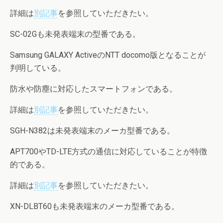
詳細は
別記事
を参照していただきたい。
SC-02Gも未発表端末の型番である。
Samsung GALAXY ActiveのNTT docomo版となることが
判明している。
防水や防塵に対応したスマートフォンである。
詳細は
別記事
を参照していただきたい。
SGH-N382は未発表端末のメーカ型番である。
APT700やTD-LTE方式の通信に対応していることが特徴
的である。
詳細は
別記事
を参照していただきたい。
XN-DLBT60も未発表端末のメーカ型番である。