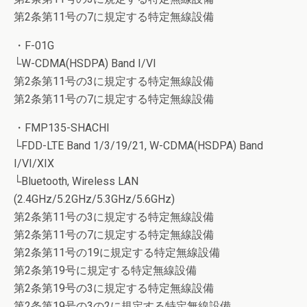
第2条第11号の7に規定する特定無線設備
・F-01G
└W-CDMA(HSDPA) Band I/VI
第2条第11号の3に規定する特定無線設備
第2条第11号の7に規定する特定無線設備
・FMP135-SHACHI
└FDD-LTE Band 1/3/19/21, W-CDMA(HSDPA) Band
I/VI/XIX
└Bluetooth, Wireless LAN
(2.4GHz/5.2GHz/5.3GHz/5.6GHz)
第2条第11号の3に規定する特定無線設備
第2条第11号の7に規定する特定無線設備
第2条第11号の19に規定する特定無線設備
第2条第19号に規定する特定無線設備
第2条第19号の3に規定する特定無線設備
第2条第19号の3の2に規定する特定無線設備