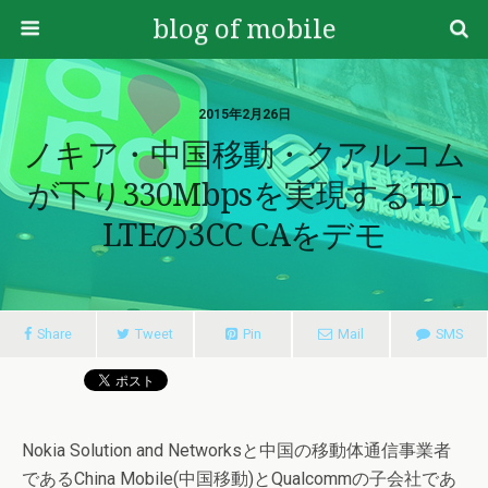
blog of mobile
2015年2月26日
ノキア・中国移動・クアルコム
が下り330Mbpsを実現するTD-
LTEの3CC CAをデモ
Share
Tweet
Pin
Mail
SMS
Nokia Solution and Networksと中国の移動体通信事業者
であるChina Mobile(中国移動)とQualcommの子会社であ