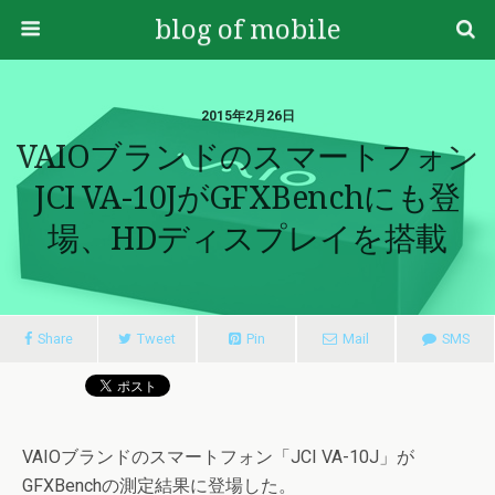
blog of mobile
2015年2月26日
VAIOブランドのスマートフォン
JCI VA-10JがGFXBenchにも登
場、HDディスプレイを搭載
Share
Tweet
Pin
Mail
SMS
VAIOブランドのスマートフォン「JCI VA-10J」が
GFXBenchの測定結果に登場した。