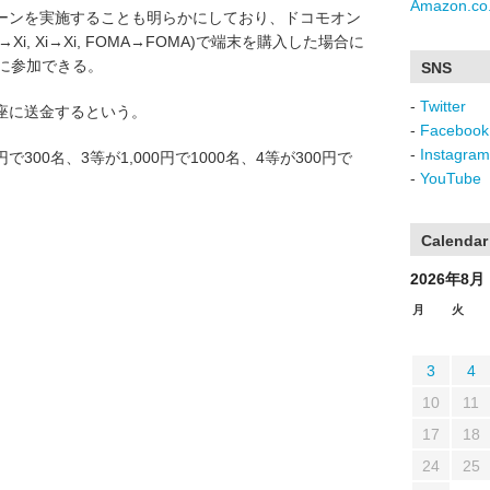
Amazon.co.
ーンを実施することも明らかにしており、ドコモオン
i, Xi→Xi, FOMA→FOMA)で端末を購入した場合に
選に参加できる。
SNS
-
Twitter
座に送金するという。
-
Facebook
-
Instagram
0円で300名、3等が1,000円で1000名、4等が300円で
-
YouTube
Calendar
2026年8月
月
火
3
4
10
11
17
18
24
25