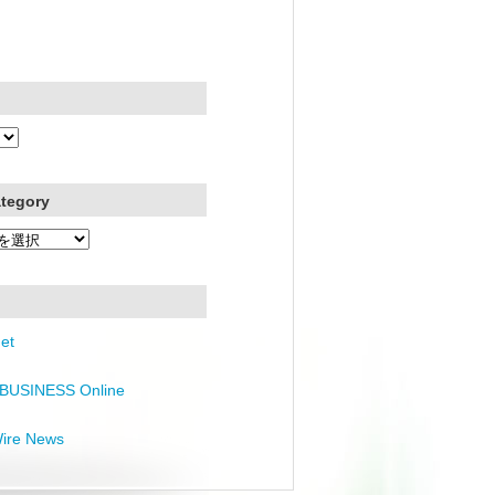
ategory
et
BUSINESS Online
Wire News