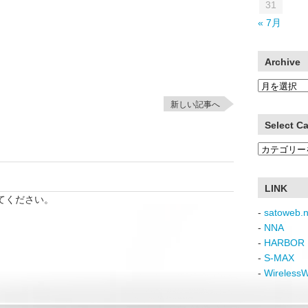
31
« 7月
Archive
Archive
新しい記事へ
Select C
Select
Category
LINK
てください。
-
satoweb.n
-
NNA
-
HARBOR 
-
S-MAX
-
Wireless