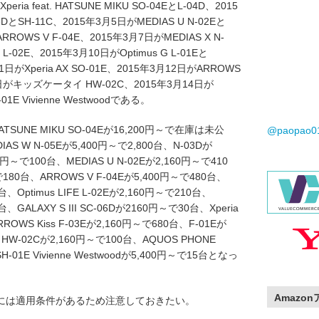
 feat. HATSUNE MIKU SO-04EとL-04D、2015
3DとSH-11C、2015年3月5日がMEDIAS U N-02Eと
ARROWS V F-04E、2015年3月7日がMEDIAS X N-
 L-02E、2015年3月10日がOptimus G L-01Eと
月11日がXperia AX SO-01E、2015年3月12日がARROWS
月13日がキッズケータイ HW-02C、2015年3月14日が
01E Vivienne Westwoodである。
ATSUNE MIKU SO-04Eが16,200円～で在庫は未公
@paopao
AS W N-05Eが5,400円～で2,800台、N-03Dが
0円～で100台、MEDIAS U N-02Eが2,160円～で410
～で180台、ARROWS V F-04Eが5,400円～で480台、
台、Optimus LIFE L-02Eが2,160円～で210台、
0台、GALAXY S III SC-06Dが2160円～で30台、Xperia
ROWS Kiss F-03Eが2,160円～で680台、F-01Eが
W-02Cが2,160円～で100台、AQUOS PHONE
H-01E Vivienne Westwoodが5,400円～で15台となっ
Amazo
には適用条件があるため注意しておきたい。