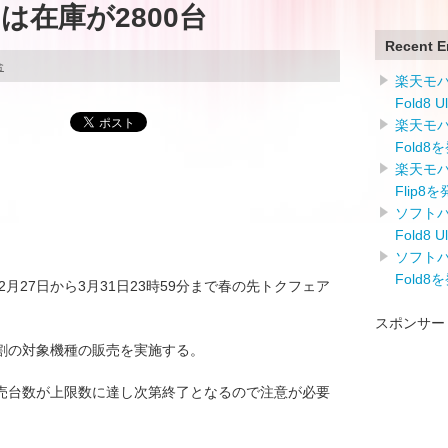
5Eは在庫が2800台
Recent E
合
楽天モバイ
Fold8 
楽天モバイ
Fold8
楽天モバイ
Flip8
ソフトバン
Fold8 
ソフトバン
Fold8
2月27日から3月31日23時59分まで春の先トクフェア
スポンサー
割の対象機種の販売を実施する。
売台数が上限数に達し次第終了となるので注意が必要