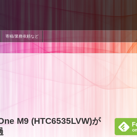
寄稿/業務依頼など
One M9 (HTC6535LVW)が
過