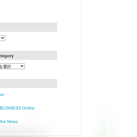
ategory
et
BUSINESS Online
Wire News