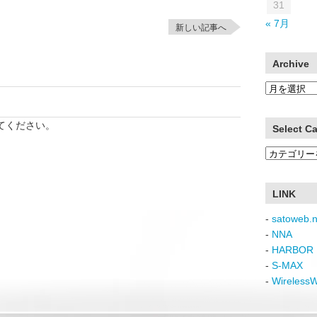
31
« 7月
新しい記事へ
Archive
Archive
てください。
Select C
Select
Category
LINK
-
satoweb.n
-
NNA
-
HARBOR 
-
S-MAX
-
Wireless