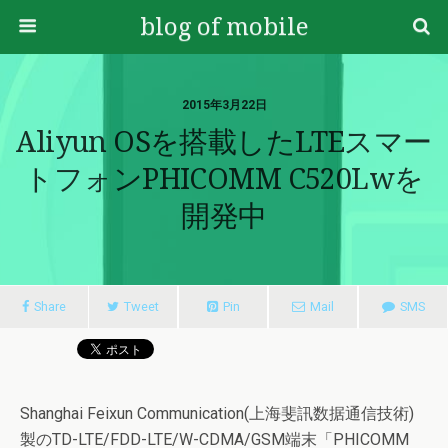
blog of mobile
2015年3月22日
Aliyun OSを搭載したLTEスマー
トフォンPHICOMM C520Lwを
開発中
Share
Tweet
Pin
Mail
SMS
Shanghai Feixun Communication(上海斐訊数据通信技術)
製のTD-LTE/FDD-LTE/W-CDMA/GSM端末「PHICOMM