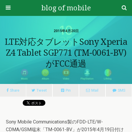
blog of mobile
2015年4月20日
LTE対応タブレットSony Xperia
Z4 Tablet SGP771 (TM-0061-BV)
がFCC通過
Share
Tweet
Pin
Mail
SMS
Sony Mobile Communications製のFDD-LTE/W-
CDMA/GSM端末「TM-0061-BV」が2015年4月19日付け