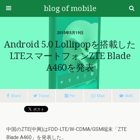
blog of mobile
2015年5月19日
Android 5.0 Lollipopを搭載した
LTEスマートフォンZTE Blade
A460を発表
Share
Tweet
Pin
Mail
SMS
中国のZTE(中興)はFDD-LTE/W-CDMA/GSM端末「ZTE
Blade A460」を発表した。