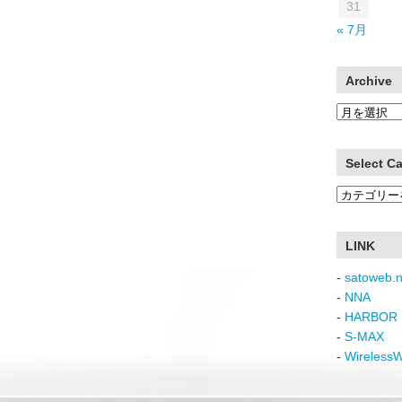
31
« 7月
Archive
Archive
Select C
Select
Category
LINK
-
satoweb.n
-
NNA
-
HARBOR 
-
S-MAX
-
Wireless