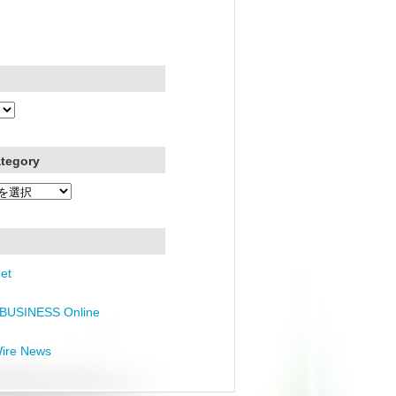
ategory
et
BUSINESS Online
Wire News