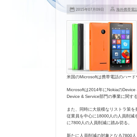
2015年07月09日
海外携帯電
米国のMicrosoftは携帯電話の
Microsoftは2014年にNokiaのDe
Device & Service部門の事
また、同時に大規模なリストラ策を発表
従業員を中心に18000人の人員削
に7800人の人員削減に踏み切る。
新たに人員削減の対象となる7800人