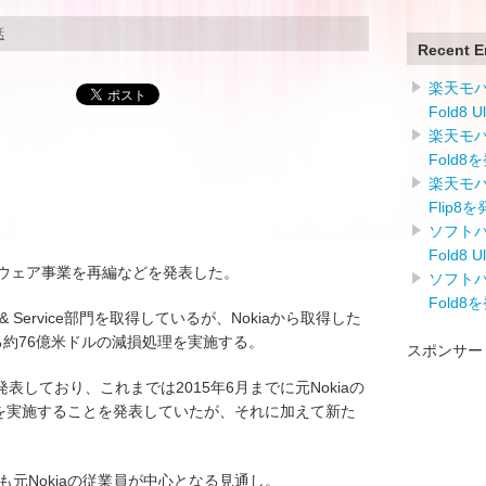
話
Recent E
楽天モバイ
Fold8 
楽天モバイ
Fold8
楽天モバイ
Flip8
ソフトバン
Fold8 
ハードウェア事業を再編などを発表した。
ソフトバン
Fold8
vice & Service部門を取得しているが、Nokiaから取得した
業に関する約76億米ドルの減損処理を実施する。
スポンサー
しており、これまでは2015年6月までに元Nokiaの
減を実施することを発表していたが、それに加えて新た
も元Nokiaの従業員が中心となる見通し。