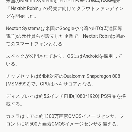
米国のNextbit SystemsはFDD-LTE/W-CDMA/GSM端末
「Nextbit Robin」の発売に向けてクラウドファンディン
グを開始した。
Nextbit Systemsは米国のGoogleや台湾のHTC(宏達国際
電子)の元社員らが設立した企業で、Nextbit Robinは初め
てのスマートフォンとなる。
スペックが公開されており、OSにはAndroidを採用して
いる。
チップセットは64bit対応のQualcomm Snapdragon 808
(MSM8992)で、CPUはヘキサコアとなる。
ディスプレイは約5.2インチFHD(1080*1920)IPS液晶を搭
載する。
カメラはリアに約1300万画素CMOSイメージセンサ、フ
ロントに約500万画素CMOSイメージセンサを備える。