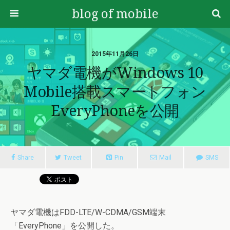
blog of mobile
2015年11月26日
ヤマダ電機がWindows 10
Mobile搭載スマートフォン
EveryPhoneを公開
Share
Tweet
Pin
Mail
SMS
ヤマダ電機はFDD-LTE/W-CDMA/GSM端末
「EveryPhone」を公開した。