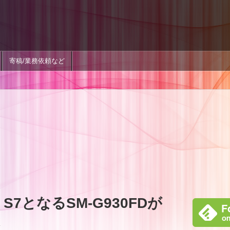
寄稿/業務依頼など
xy S7となるSM-G930FDが