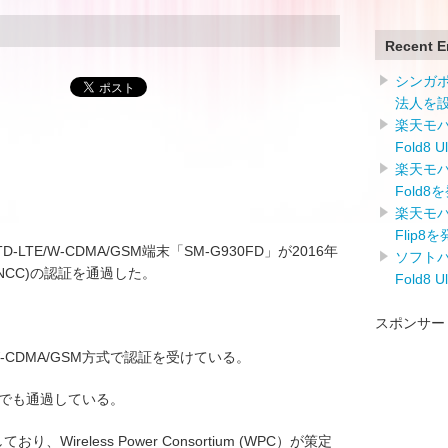
Recent E
シンガ
法人を
楽天モバイ
Fold8 
楽天モバイ
Fold8
楽天モバイ
Flip8
TE/TD-LTE/W-CDMA/GSM端末「SM-G930FD」が2016年
ソフトバン
NCC)の認証を通過した。
Fold8 
スポンサー
W-CDMA/GSM方式で認証を受けている。
周波数でも通過している。
、Wireless Power Consortium (WPC）が策定