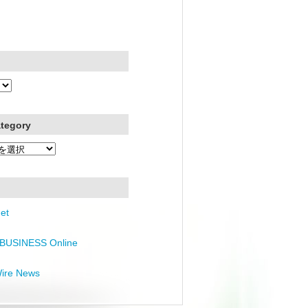
ategory
et
BUSINESS Online
Wire News