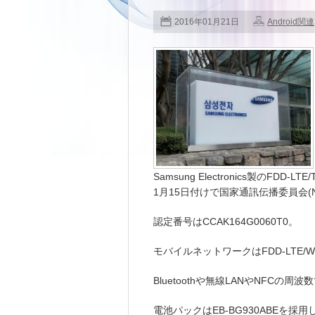
2016年01月21日
Android関連
Samsung Electronics製のFDD-L
1月15日付けで国家通訊伝播委員会(
認定番号はCCAK164G0060T0。
モバイルネットワークはFDD-LTE/
Bluetoothや無線LANやNFCの
電池パックはEB-BG930ABEを採用しており