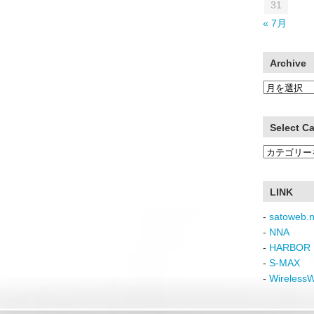
31
« 7月
Archive
Archive
Select C
Select
Category
LINK
-
satoweb.n
-
NNA
-
HARBOR 
-
S-MAX
-
Wireless