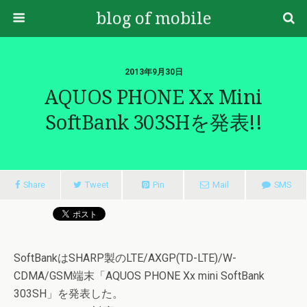
blog of mobile
2013年9月30日
AQUOS PHONE Xx Mini
SoftBank 303SHを発表!!
Share
Tweet
Pin
Mail
SMS
SoftBankはSHARP製のLTE/AXGP(TD-LTE)/W-
CDMA/GSM端末「AQUOS PHONE Xx mini SoftBank
303SH」を発表した。