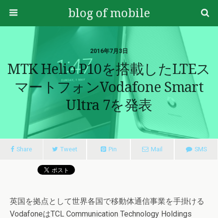
blog of mobile
2016年7月3日
MTK Helio P10を搭載したLTEス
マートフォンVodafone Smart
Ultra 7を発表
Share
Tweet
Pin
Mail
SMS
英国を拠点として世界各国で移動体通信事業を手掛ける
VodafoneはTCL Communication Technology Holdings