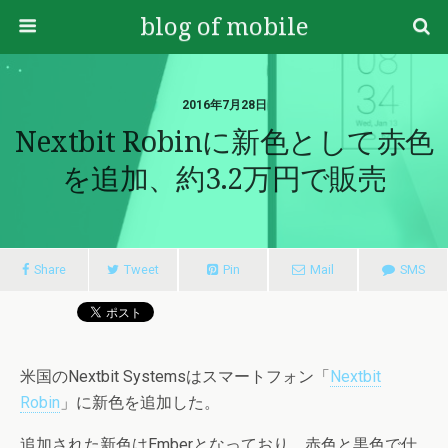
blog of mobile
2016年7月28日
Nextbit Robinに新色として赤色
を追加、約3.2万円で販売
Share
Tweet
Pin
Mail
SMS
米国のNextbit Systemsはスマートフォン「
Nextbit
Robin
」に新色を追加した。
追加された新色はEmberとなっており、赤色と黒色で仕