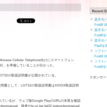
Recent E
楽天モバイ
Fold8 
楽天モバイ
Fold8
楽天モバイ
Flip8
ソフトバン
Fold8 
Okinawa Cellular Telephone向けにスマートフォン
ソフトバン
T32」を準備していることが分かった。
Fold8
34とLGT32の取扱説明書が公開されている。
スポンサー
扱説明書として、LGT32の取扱説明書はXXXXX取扱説明
るが、ウェブ版Google PlayのURLの末尾を確認
ionmanual、後者がjp.co.ise.lgt32.instructionmanual