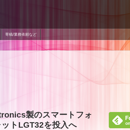
寄稿/業務依頼など
ctronics製のスマートフォ
レットLGT32を投入へ