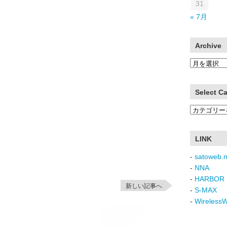
31
« 7月
Archive
Archive
Select C
Select
Category
LINK
-
satoweb.n
-
NNA
-
HARBOR 
新しい記事へ
-
S-MAX
-
Wireless