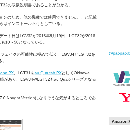
GT32の取扱説明書であることが分かる。
ションのため、他の機種では使用できません。」と記載
外からはインストール不可としている。
ト日はLGV32が2016年9月19日、LGT32が2016
も10～50となっている。
@paopao
ため、フェイクの可能性は極めて低く、LGV34とLGT32を
る。
hone PX
、LGT31を
au Qua tab PX
としてOkinawa
入した実績があり、LGV34やLGT32もau Quaシリーズとなる
7.0 Nougat Versionになりそうな気がするところであ
Amazo