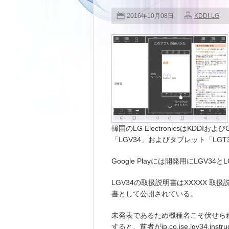
2016年10月08日
KDDI-LG
韓国のLG ElectronicsはKDDIおよび
「LGV34」およびタブレット「LG
Google Playには開発用にLGV
LGV34の取扱説明書はXXXXX 取
書として公開されている。
未発表であるため機種名こそ伏せられてい
すると、前者がjp.co.ise.lgv34.instruct