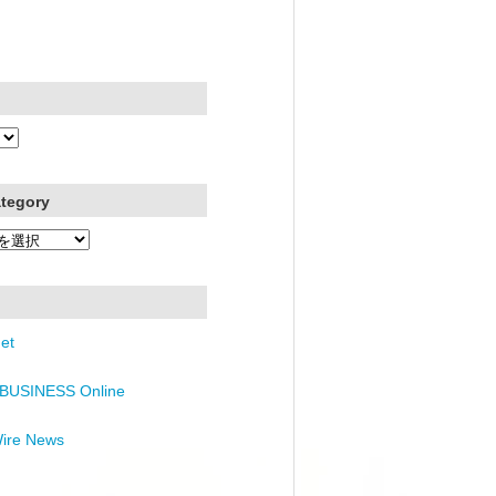
ategory
et
BUSINESS Online
Wire News