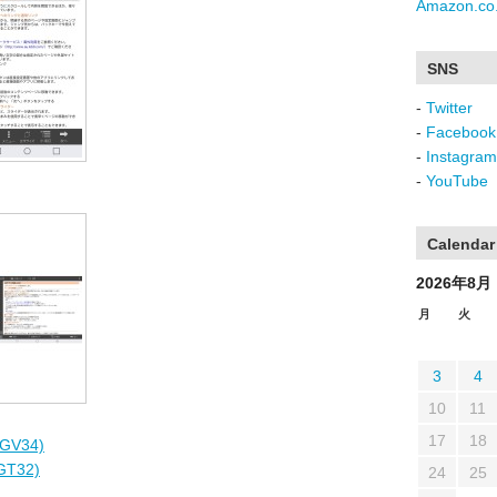
Amazon.co.
SNS
-
Twitter
-
Facebook
-
Instagram
-
YouTube
Calendar
2026年8月
月
火
3
4
10
11
17
18
GV34)
GT32)
24
25