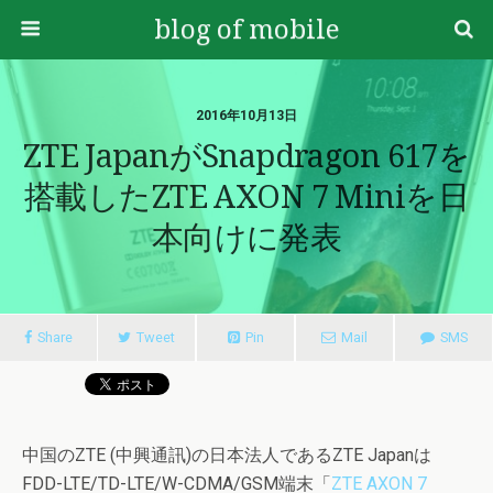
blog of mobile
2016年10月13日
ZTE JapanがSnapdragon 617を
搭載したZTE AXON 7 Miniを日
本向けに発表
Share
Tweet
Pin
Mail
SMS
中国のZTE (中興通訊)の日本法人であるZTE Japanは
FDD-LTE/TD-LTE/W-CDMA/GSM端末「
ZTE AXON 7