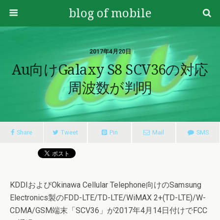
blog of mobile
2017年4月20日
Au向けGalaxy S8 SCV36の対応
周波数が判明
Share
Tweet
Pin
Mail
SMS
KDDIおよびOkinawa Cellular Telephone向けのSamsung
Electronics製のFDD-LTE/TD-LTE/WiMAX 2+(TD-LTE)/W-
CDMA/GSM端末「SCV36」が2017年4月14日付けでFCC