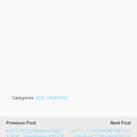
Categories:
KDDI-SAMSUNG
Previous Post
Next Post
HTC 2PZCがBluetooth認証
NTTドコモ向けMONO MO-01J
を通過、Snapdragon 835を搭
のAndroid 7.1版がWi-Fi認証を