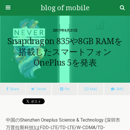
blog of mobile
2017年6月21日
Snapdragon 835や8GB RAMを
搭載したスマートフォン
OnePlus 5を発表
Share
Tweet
Pin
Mail
SMS
中国のShenzhen Oneplus Science & Technology (深圳市
万普拉斯科技)はFDD-LTE/TD-LTE/W-CDMA/TD-