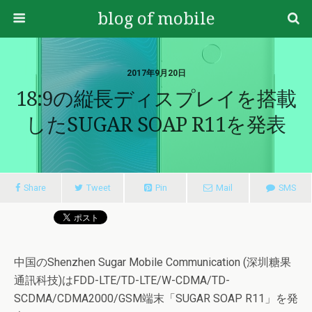
blog of mobile
2017年9月20日
18:9の縦長ディスプレイを搭載
したSUGAR SOAP R11を発表
Share
Tweet
Pin
Mail
SMS
中国のShenzhen Sugar Mobile Communication (深圳糖果
通訊科技)はFDD-LTE/TD-LTE/W-CDMA/TD-
SCDMA/CDMA2000/GSM端末「SUGAR SOAP R11」を発