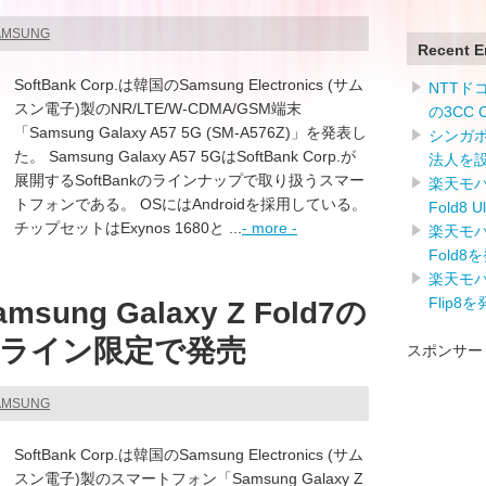
SAMSUNG
Recent E
SoftBank Corp.は韓国のSamsung Electronics (サム
NTTドコ
スン電子)製のNR/LTE/W-CDMA/GSM端末
の3CC
「Samsung Galaxy A57 5G (SM-A576Z)」を発表し
シンガ
た。 Samsung Galaxy A57 5GはSoftBank Corp.が
法人を
展開するSoftBankのラインナップで取り扱うスマー
楽天モバイ
トフォンである。 OSにはAndroidを採用している。
Fold8 
チップセットはExynos 1680と ...
- more -
楽天モバイ
Fold8
楽天モバイ
Flip8
ng Galaxy Z Fold7の
ライン限定で発売
スポンサー
SAMSUNG
SoftBank Corp.は韓国のSamsung Electronics (サム
スン電子)製のスマートフォン「Samsung Galaxy Z