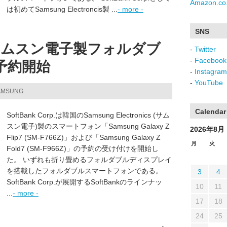
Amazon.co.
は初めてSamsung Electroncis製 ...
- more -
SNS
サムスン電子製フォルダブ
-
Twitter
-
Facebook
予約開始
-
Instagram
-
YouTube
SAMSUNG
Calendar
SoftBank Corp.は韓国のSamsung Electronics (サム
スン電子)製のスマートフォン「Samsung Galaxy Z
2026年8月
Flip7 (SM-F766Z)」および「Samsung Galaxy Z
月
火
Fold7 (SM-F966Z)」の予約の受け付けを開始し
た。 いずれも折り畳めるフォルダブルディスプレイ
を搭載したフォルダブルスマートフォンである。
3
4
SoftBank Corp.が展開するSoftBankのラインナッ
10
11
...
- more -
17
18
24
25