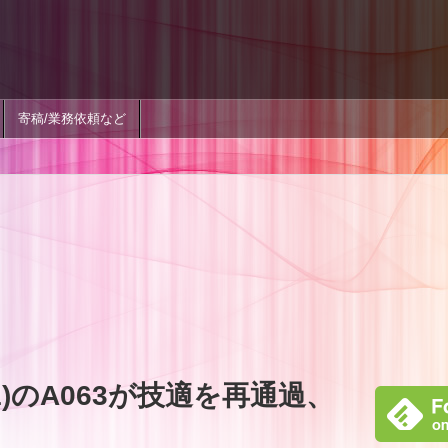
寄稿/業務依頼など
e (1)のA063が技適を再通過、