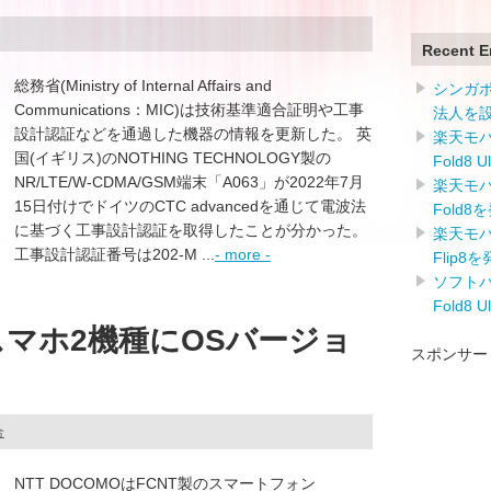
Recent E
総務省(Ministry of Internal Affairs and
シンガ
Communications：MIC)は技術基準適合証明や工事
法人を
設計認証などを通過した機器の情報を更新した。 英
楽天モバイ
国(イギリス)のNOTHING TECHNOLOGY製の
Fold8 
NR/LTE/W-CDMA/GSM端末「A063」が2022年7月
楽天モバイ
15日付けでドイツのCTC advancedを通じて電波法
Fold8
に基づく工事設計認証を取得したことが分かった。
楽天モバイ
工事設計認証番号は202-M ...
- more -
Flip8
ソフトバン
Fold8 
スマホ2機種にOSバージョ
スポンサー
合
NTT DOCOMOはFCNT製のスマートフォン