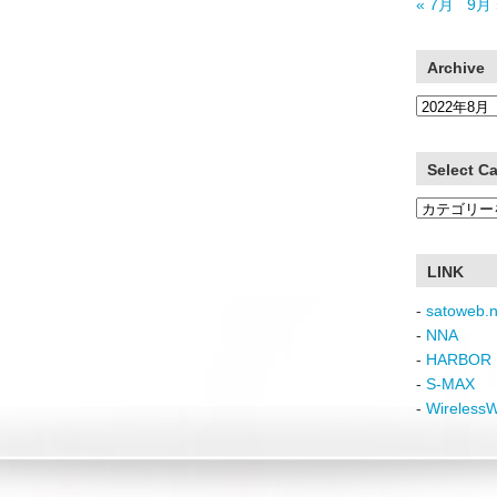
« 7月
9月 
Archive
Archive
Select C
Select
Category
LINK
-
satoweb.n
-
NNA
-
HARBOR 
-
S-MAX
-
Wireless