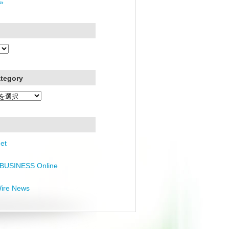
»
ategory
et
BUSINESS Online
Wire News